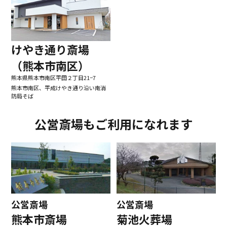
けやき通り斎場
（熊本市南区）
熊本県熊本市南区平田２丁目21−7
熊本市南区、平成けやき通り沿い南消
防局そば
公営斎場もご利用になれます
公営斎場
公営斎場
熊本市斎場
菊池火葬場