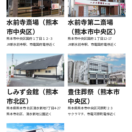
水前寺第二斎場
水前寺斎場（熊本
（熊本市中央区）
市中央区）
熊本市中央区国府１丁目12-17
熊本市中央区国府１丁目１２-３
JR新水前寺駅、市電国府電停近く
JR新水前寺駅、市電国府電停近く
しみず会館（熊本
豊住葬祭（熊本市
市北区）
中央区）
熊本県熊本市 北区清水新地7丁目4-27
熊本県熊本市中央区河原町２３
熊本市北区、清水新地公園近く
サクラマチ、市電河原町電停近く