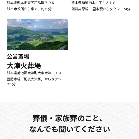
熊本県熊本市東区戸島町７９６
熊本県菊池市木柑子１３１８
熊本市役所から車で、約35分
阿蘇高原線 三里木駅からタクシー24分
公営斎場
大津火葬場
熊本県菊池郡大津町大字大津１１０
豊肥本線「肥後大津駅」からタクシー
で5分
葬儀・家族葬のこと、
なんでも聞いてください