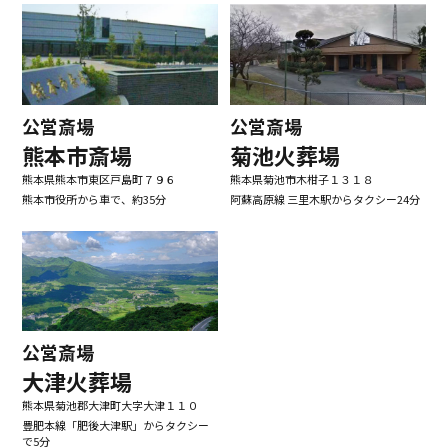
公営斎場
公営斎場
熊本市斎場
菊池火葬場
熊本県熊本市東区戸島町７９６
熊本県菊池市木柑子１３１８
熊本市役所から車で、約35分
阿蘇高原線 三里木駅からタクシー24分
公営斎場
大津火葬場
熊本県菊池郡大津町大字大津１１０
豊肥本線「肥後大津駅」からタクシー
で5分