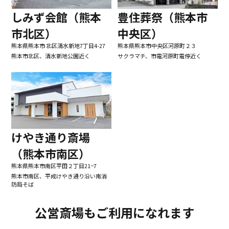
しみず会館（熊本
豊住葬祭（熊本市
市北区）
中央区）
熊本県熊本市 北区清水新地7丁目4-27
熊本県熊本市中央区河原町２３
熊本市北区、清水新地公園近く
サクラマチ、市電河原町電停近く
けやき通り斎場
（熊本市南区）
熊本県熊本市南区平田２丁目21−7
熊本市南区、平成けやき通り沿い南消
防局そば
公営斎場もご利用になれます