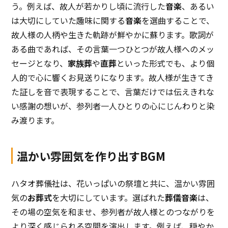
う。例えば、故人が若かりし頃に流行した
音楽
、あるい
は大切にしていた趣味に関する
音楽
を選曲することで、
故人様の人柄や生きた軌跡が鮮やかに蘇ります。歌詞が
ある曲であれば、その言葉一つひとつが故人様へのメッ
セージとなり、
家族葬
や
直葬
といった形式でも、より個
人的で心に響くお見送りになります。故人様が生きてき
た証しを音で表現することで、言葉だけでは伝えきれな
い感謝の想いが、参列者一人ひとりの心にじんわりと染
み渡ります。
温かい雰囲気を作り出すBGM
ハタオ葬儀社は、花いっぱいの祭壇と共に、温かい雰囲
気の
お葬式
を大切にしています。選ばれた
葬儀音楽
は、
その場の空気を和ませ、参列者が故人様とのつながりを
より深く感じられる空間を演出します。例えば、穏やか