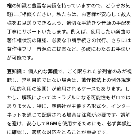
権
の知識と豊富な実績を持っていますので、どうぞお気
軽にご相談ください。私たちは、お客様が安心して故人
様をお見送りできるよう、適切な手続きや音源の手配を
丁寧にサポートいたします。例えば、使用したい楽曲の
著作権状況の確認、必要な申請手続きの代行、さらには
著作権フリー音源のご提案など、多岐にわたるお手伝い
が可能です。
豆知識：
個人的な
葬儀
で、ごく限られた参列者のみが視
聴し、営利目的ではない場合は、
著作権法
上の例外規定
（私的利用の範囲）が適用されるケースもあります。し
かし、解釈によってはトラブルになる可能性もゼロでは
ありません。特に、葬儀社が主催する形式や、インター
ネットを通じて配信される場合は注意が必要です。誤解
を避け、安心して
BGM
を使用するためにも、必ず葬儀社
に確認し、適切な対応をとることが重要です。