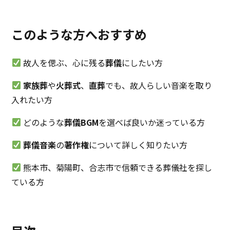
このような方へおすすめ
故人を偲ぶ、心に残る
葬儀
にしたい方
家族葬
や
火葬式
、
直葬
でも、故人らしい音楽を取り
入れたい方
どのような
葬儀BGM
を選べば良いか迷っている方
葬儀音楽
の
著作権
について詳しく知りたい方
熊本市、菊陽町、合志市で信頼できる葬儀社を探し
ている方