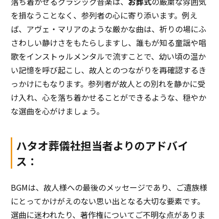
落ち着かせるクラシック音楽は、
お葬式
の厳粛な雰囲気
を損なうことなく、参列者の心に寄り添います。例え
ば、アヴェ・マリアのような厳かな曲は、祈りの場にふ
さわしい静けさをもたらしますし、誰もが知る童謡や唱
歌をインストゥルメンタルで流すことで、幼い頃の温か
い記憶を呼び起こし、故人とのつながりを再確認するき
っかけにもなります。参列者が故人との別れを静かに受
け入れ、心を落ち着かせることができるような、穏やか
な選曲を心がけましょう。
ハタオ葬儀社担当者よりのアドバイ
ス：
BGMは、故人様への最後のメッセージであり、ご遺族様
にとってかけがえのない思い出となる大切な要素です。
選曲に迷われたり、著作権についてご不明な点がありま