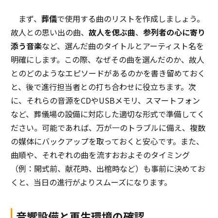
まず、
葬儀
で使用する曲のリストを作成しましょう。
故人との思い出の曲、
故人を偲ぶ曲
、
参列者の心に寄り
添う音楽
など、選んだ曲のタイトルとアーティスト名を
明確にします。この際、なぜその曲を選んだのか、故人
とのどのようなエピソードがあるのかを書き留めておく
と、後で進行担当者との打ち合わせに役立ちます。次
に、それらの音源をCDやUSBメモリ、スマートフォン
など、葬儀場の設備に対応した適切な形式で準備してく
ださい。可能であれば、万が一のトラブルに備え、複数
の媒体にバックアップを取っておくと安心です。また、
曲順や、それぞれの曲を流すおおよそのタイミング
（例：開式前、献花時、出棺時など）も事前に決めてお
くと、当日の進行がよりスムーズになります。
音響設備と再生環境の確認