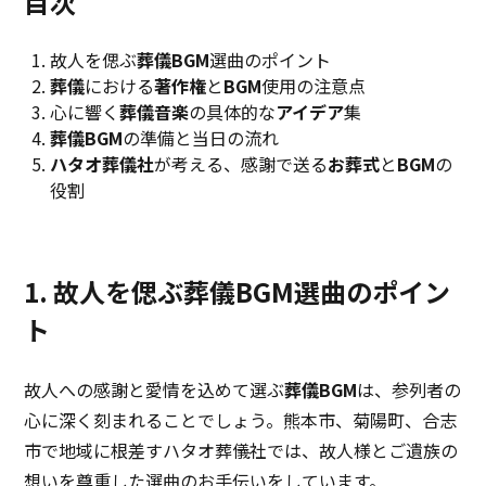
目次
故人を偲ぶ
葬儀BGM
選曲のポイント
葬儀
における
著作権
と
BGM
使用の注意点
心に響く
葬儀音楽
の具体的な
アイデア
集
葬儀BGM
の準備と当日の流れ
ハタオ葬儀社
が考える、感謝で送る
お葬式
と
BGM
の
役割
1. 故人を偲ぶ葬儀BGM選曲のポイン
ト
故人への感謝と愛情を込めて選ぶ
葬儀BGM
は、参列者の
心に深く刻まれることでしょう。熊本市、菊陽町、合志
市で地域に根差すハタオ葬儀社では、故人様とご遺族の
想いを尊重した選曲のお手伝いをしています。