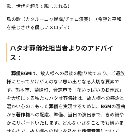
歌、世代を超えて親しまれる）
鳥の歌（カタルーニャ民謡/チェロ演奏）（希望と平和
を感じさせる優しいメロディ）
ハタオ葬儀社担当者よりのアドバイ
ス：
葬儀BGM
は、故人様への最後の贈り物であり、ご遺族
様にとってかけがえのない思い出となる大切な要素で
す。熊本市、菊陽町、合志市で「花いっぱいのお葬式」
を大切にする私たちハタオ葬儀社は、故人様への感謝と
温かい心のこもった
葬儀
を実現するために、
BGM
の選曲
から
著作権
への配慮、準備、当日の演出まで、きめ細や
かにサポートいたします。どんな小さなことでも構いま
せんので、故人様への想いを込めた
葬儀音楽
について、