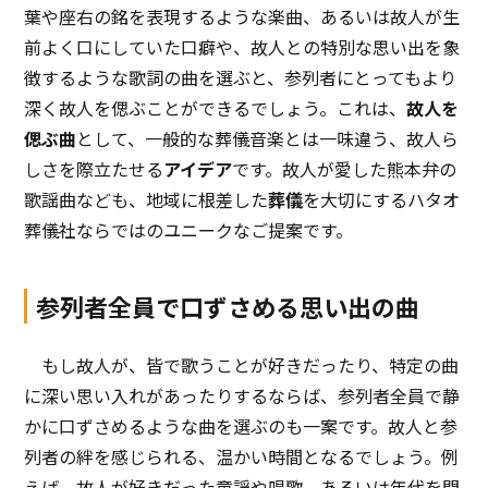
葉や座右の銘を表現するような楽曲、あるいは故人が生
前よく口にしていた口癖や、故人との特別な思い出を象
徴するような歌詞の曲を選ぶと、参列者にとってもより
深く故人を偲ぶことができるでしょう。これは、
故人を
偲ぶ曲
として、一般的な葬儀音楽とは一味違う、故人ら
しさを際立たせる
アイデア
です。故人が愛した熊本弁の
歌謡曲なども、地域に根差した
葬儀
を大切にするハタオ
葬儀社ならではのユニークなご提案です。
参列者全員で口ずさめる思い出の曲
もし故人が、皆で歌うことが好きだったり、特定の曲
に深い思い入れがあったりするならば、参列者全員で静
かに口ずさめるような曲を選ぶのも一案です。故人と参
列者の絆を感じられる、温かい時間となるでしょう。例
えば、故人が好きだった童謡や唱歌、あるいは年代を問