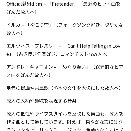
Official髭男dism – 「Pretender」（最近のヒット曲を
好んだ故人へ）
イルカ – 「なごり雪」（フォークソング好き、穏やかな
故人へ）
エルヴィス・プレスリー – 「Can’t Help Falling in Lov
e」（古き良き洋楽好き、ロマンチストな故人へ）
アンドレ・ギャニオン – 「めぐり逢い」（叙情的なピア
ノ曲を好んだ故人へ）
地元の民謡や県民歌（熊本の文化を大切にした故人へ）
故人の人柄や趣味を表現する音楽
故人の個性やライフスタイルを反映した楽曲も、故人を
偲ぶ曲として適しています。例えば、穏やかな方にはク
ラシックやヒーリングミュージック、活動的な方にはジ