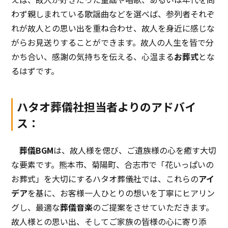
わず親しまれている歌謡曲などを選べば、参列者それぞ
れが故人との思い出を重ね合わせ、故人を身近に感じな
がらお見送りすることができます。故人の人生を皆で分
かち合い、感謝の気持ちを伝える、心温まる
お葬式
とな
るはずです。
ハタオ葬儀社担当者よりのアドバイ
ス：
葬儀BGM
は、故人様を偲び、ご遺族様の心を癒す大切
な要素です。熊本市、菊陽町、合志市で「花いっぱいの
お葬式」を大切にするハタオ葬儀社では、これらの
アイ
デア
を基に、お客様一人ひとりの想いを丁寧にヒアリン
グし、最適な
葬儀音楽
のご提案をさせていただきます。
故人様との思い出、そしてご家族の皆様の心に寄り添