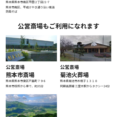
熊本県熊本市南区平田２丁目21−7
熊本市南区、平成けやき通り沿い南消
防局そば
公営斎場もご利用になれます
公営斎場
公営斎場
熊本市斎場
菊池火葬場
熊本県熊本市東区戸島町７９６
熊本県菊池市木柑子１３１８
熊本市役所から車で、約35分
阿蘇高原線 三里木駅からタクシー24分