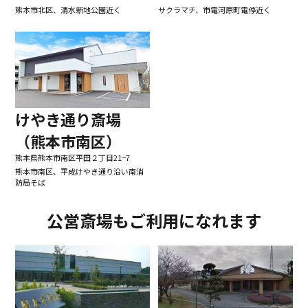
熊本市北区、清水新地公園近く
サクラマチ、市電河原町電停近く
けやき通り斎場
（熊本市南区）
熊本県熊本市南区平田２丁目21−7
熊本市南区、平成けやき通り沿い南消
防局そば
公営斎場もご利用になれます