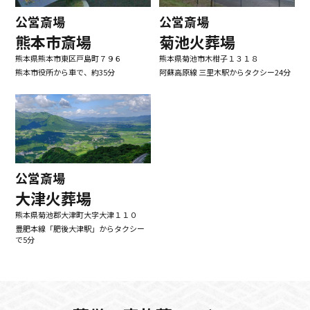
公営斎場
公営斎場
熊本市斎場
菊池火葬場
熊本県熊本市東区戸島町７９６
熊本県菊池市木柑子１３１８
熊本市役所から車で、約35分
阿蘇高原線 三里木駅からタクシー24分
公営斎場
大津火葬場
熊本県菊池郡大津町大字大津１１０
豊肥本線「肥後大津駅」からタクシー
で5分